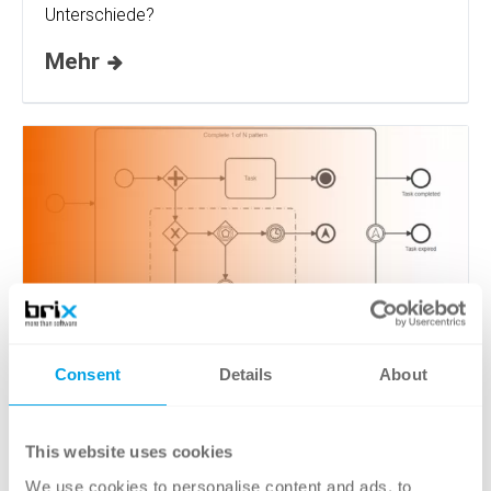
Unterschiede?
Mehr
VERMEIDUNG TYPISCHER
Consent
Details
About
FEHLER IN
PROZESSMODELLEN DURCH
DESIGN PATTERNS
This website uses cookies
We use cookies to personalise content and ads, to
BPM
Tech-Blog