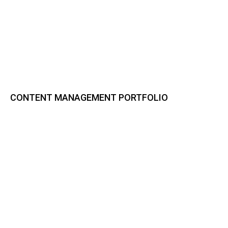
CONTENT MANAGEMENT PORTFOLIO
Bynder DAM
CELUM Content
Sharedien Content Hub
pixx.io
Frontify
Smint.io Portals
Akeneo PIM
novomind iPIM
Codeware