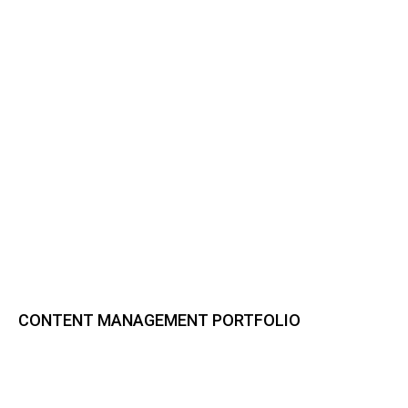
CONTENT MANAGEMENT PORTFOLIO
Bynder DAM
CELUM Content
Sharedien Content Hub