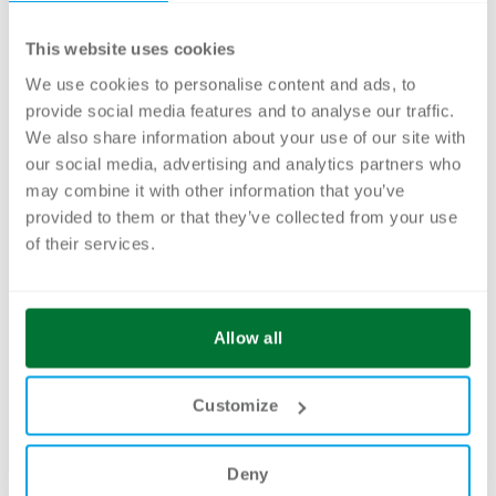
Mit ADONIS 17 macht BOC einen grossen
This website uses cookies
Schritt hin zu einer intelligenteren und
We use cookies to personalise content and ads, to
benutzer­freundlicheren Prozessmodellierung.
provide social media features and to analyse our traffic.
Ob der einfache Einstieg mit dem Prozess-
We also share information about your use of our site with
our social media, advertising and analytics partners who
Drafter, die Unterstützung durch KI oder die
may combine it with other information that you’ve
Freiheit beim Anpassen des Metamodells –
provided to them or that they’ve collected from your use
die neuen Funktionen bringen frischen Wind in
of their services.
die Prozessarbeit.
Wir sehen darin viele spannende
Allow all
Möglichkeiten, um das Prozessmanagement
in Unternehmen noch besser zu machen.
Customize
Deny