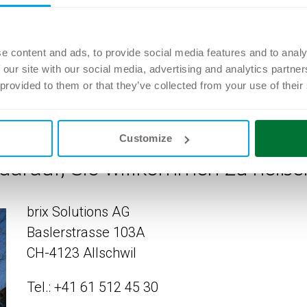
e content and ads, to provide social media features and to analy
 our site with our social media, advertising and analytics partn
 provided to them or that they’ve collected from your use of their
effen möchten, laden wir Sie her
Customize
darauf, Sie willkommen zu heiße
brix Solutions AG
Baslerstrasse 103A
CH-4123 Allschwil
Tel.: +41 61 512 45 30