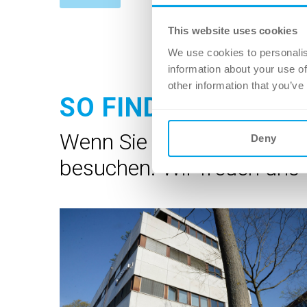
This website uses cookies
We use cookies to personalis
information about your use of
other information that you’ve
SO FINDEN SIE UNS
Wenn Sie uns persönlich tr
Deny
besuchen. Wir freuen uns 