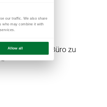
se our traffic. We also share
ers who may combine it with
 services.
zlich ein, unser Büro zu
Allow all
n!