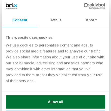
Kosten
Die Kosten für die Portals-Schulung belaufen
Consent
Details
About
sich auf CHF 250.– / TeilnehmerIn. CELUM
Kunden, die von brix als CELUM
This website uses cookies
Implementationspartner betreut werden,
We use cookies to personalise content and ads, to
erhalten 20 % Rabatt und bezahlen somit CHF
provide social media features and to analyse our traffic.
200.– / TeilnehmerIn.
We also share information about your use of our site with
our social media, advertising and analytics partners who
Seminardaten
may combine it with other information that you’ve
provided to them or that they’ve collected from your use
Die Portals-Schulung dauert 2 Stunden und
of their services.
wird wahlweise in deutscher oder englischer
Sprache mit einer Gruppe von mindestens vier
und maximal zwölf TeilnehmerInnen online
Allow all
durchgeführt.