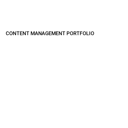
CONTENT MANAGEMENT PORTFOLIO
Bynder DAM
CELUM Content
Sharedien Content Hub
pixx.io
Frontify
Smint.io Portals
Akeneo PIM
novomind iPIM
Codeware
CI HUB