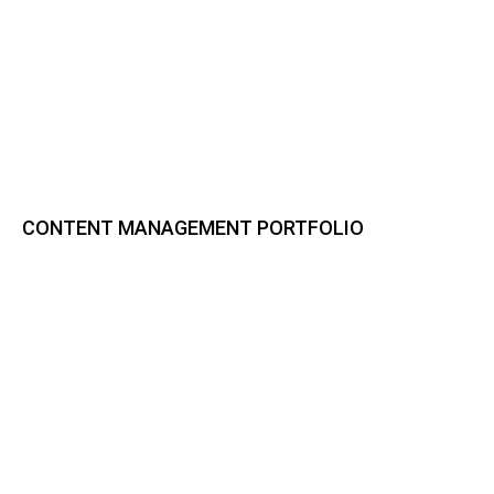
CONTENT MANAGEMENT PORTFOLIO
Bynder DAM
CELUM Content
Sharedien Content Hub
pixx.io
Frontify
Smint.io Portals
Akeneo PIM
novomind iPIM
Codeware