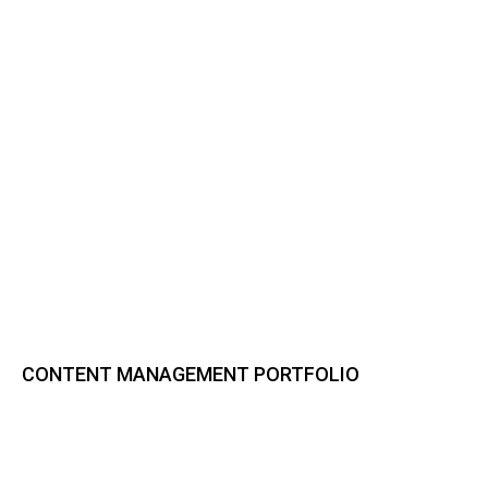
CONTENT MANAGEMENT PORTFOLIO
Bynder DAM
CELUM Content
Sharedien Content Hub