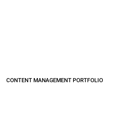
CONTENT MANAGEMENT PORTFOLIO
Bynder DAM
CELUM Content
Sharedien Content Hub
pixx.io
Frontify
Smint.io Portals
Akeneo PIM