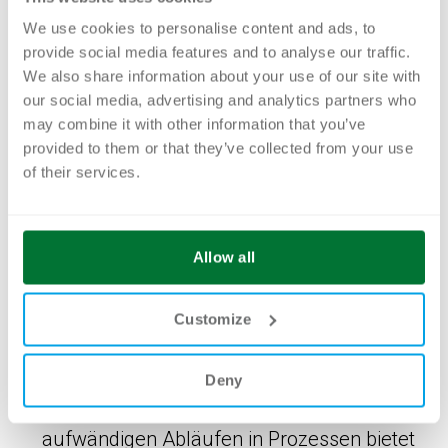
Prozessoptimierung ist ein äusserst
We use cookies to personalise content and ads, to
wirksamer Hebel zur Optimierung der
provide social media features and to analyse our traffic.
We also share information about your use of our site with
Prozesskosten.
our social media, advertising and analytics partners who
Prozessoptimierung hilft dabei, Strukturen
may combine it with other information that you’ve
provided to them or that they’ve collected from your use
im Unternehmen zu verbessern, und
of their services.
ermöglicht damit eine Steigerung der
Effizienz und der Fokussierung auf das
Kundenbedürfnis sowie eine Vermeidung
Allow all
von unnötigen Kosten.
Eine durchgängige Prozessanalyse zeigt die
Customize
umfangreichen Möglichkeiten für
Prozessautomatisierungen auf.
Deny
Die Automatisierung von wiederkehrenden,
aufwändigen Abläufen in Prozessen bietet