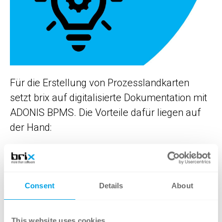
Für die Erstellung von Prozesslandkarten
setzt brix auf digitalisierte Dokumentation mit
ADONIS BPMS. Die Vorteile dafür liegen auf
der Hand:
Nur durch einen guten Gesamtüberblick
lässt sich ein Prozess optimieren.
Derselbe Gesamtüberblick ist notwendig,
Consent
Details
About
um Prozesskosten aussagekräftig
auswerten und aufgliedern zu können.
This website uses cookies