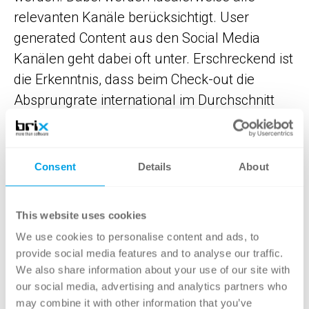
relevanten Kanäle berücksichtigt. User
generated Content aus den Social Media
Kanälen geht dabei oft unter. Erschreckend ist
die Erkenntnis, dass beim Check-out die
Absprungrate international im Durchschnitt
70 % beträgt. Da ist wirklich Luft nach oben.
Hagebau
Consent
Details
About
Der Online-Baumarkt Hagebau setzt
strategisch auf novomind und betreibt
This website uses cookies
mehrere connected iProducts: iShop, iPIM und
We use cookies to personalise content and ads, to
iAgent arbeiten tief integriert zusammen. So
provide social media features and to analyse our traffic.
We also share information about your use of our site with
kommen die Synergien zum Tragen und das
our social media, advertising and analytics partners who
Endprodukt ist mehr als die Summe der
may combine it with other information that you’ve