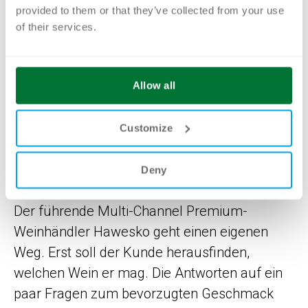
Einzelkomponenten. Dies ist auch ein
provided to them or that they’ve collected from your use
hervorragendes Beispiel für das von
of their services.
novomind propagierte Statement:
«Massgefertigte Lösungen für Digital
Allow all
Commerce und Customer Service».
Customize
Mehr über den Use Case Hagebau lesen
Deny
Hawesko
Der führende Multi-Channel Premium-
Weinhändler Hawesko geht einen eigenen
Weg. Erst soll der Kunde herausfinden,
welchen Wein er mag. Die Antworten auf ein
paar Fragen zum bevorzugten Geschmack