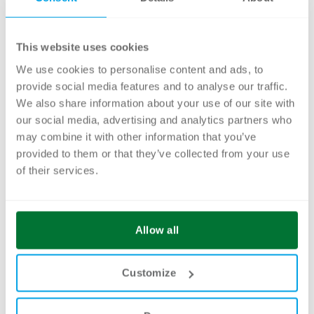
wechselnde Lieferanten oder die sehr
dynamischen Preise. Wie löst das kleine
This website uses cookies
Grafikteam im Marketing bei Transgourmet
seit 2008 die gewaltige Herausforderung,
We use cookies to personalise content and ads, to
provide social media features and to analyse our traffic.
jährlich über 6000 Seiten zu gestalten und die
We also share information about your use of our site with
Publikationen mehrsprachig fristgerecht zu
our social media, advertising and analytics partners who
produzieren? Sicher weil sie absolute Profis
may combine it with other information that you’ve
sind, mit kühlem Kopf und automatisierter
provided to them or that they’ve collected from your use
of their services.
Bereitstellung der Rohfassung der
Publikationen. Diese Dynamic
Database
Publishing
Lösung mit Xactuell
wurde uns im
Allow all
dritten Teil eindrücklich vor Augen geführt.
Tierisch guter Content
Customize
Im vierten Teil durften wir einen Blick hinter