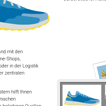
and mit den
ine-Shops,
der in der Logistik
er zentralen
tem hilft Ihnen
hnischen
 beliebigen Quellen