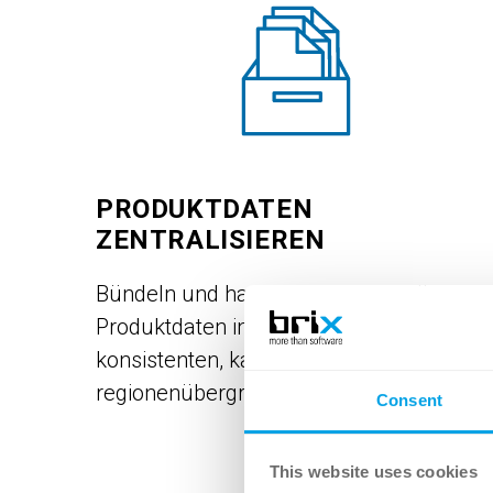
PRODUKTDATEN
ZENTRALISIEREN
Bündeln und harmonisieren Sie alle
Produktdaten in einem PIM-System zur
konsistenten, kanal- und
regionenübergreifenden Verteilung.
Consent
This website uses cookies