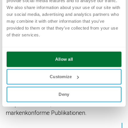
provide social media features and to analyse our traffic.
We also share information about your use of our site with
Automatisierte Publikationen
aus PIM-,
our social media, advertising and analytics partners who
ERP, CMS- oder DAM-Systemen
may combine it with other information that you’ve
provided to them or that they’ve collected from your use
of their services.
Allow all
FAZIT
Customize
Ein Print Grid ist weit mehr als ein
Deny
Gestaltungshilfsmittel – es ist das Fundament
für professionelle, skalierbare und
markenkonforme Publikationen.