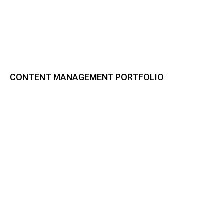
CONTENT MANAGEMENT PORTFOLIO
Bynder DAM
CELUM Content
Sharedien Content Hub
pixx.io
Frontify
Smint.io Portals
Akeneo PIM
novomind iPIM
Codeware
CI HUB