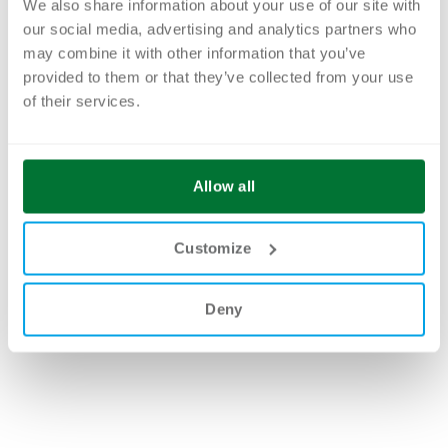
Prozessautomation
We also share information about your use of our site with
our social media, advertising and analytics partners who
Prozessdokumentation
may combine it with other information that you’ve
Prozessorchestrierung
provided to them or that they’ve collected from your use
of their services.
Workflow Management und Prozessmanagement
Allow all
Customize
Deny