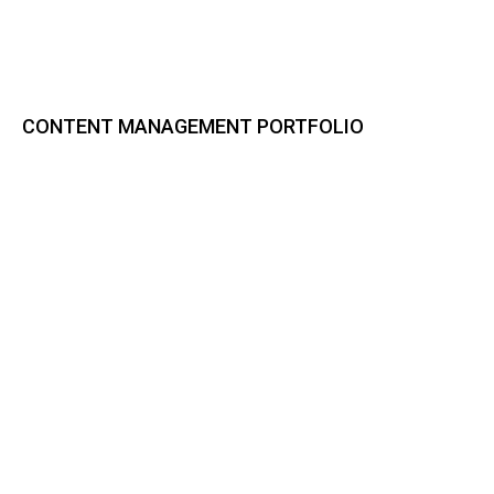
CONTENT MANAGEMENT PORTFOLIO
Bynder DAM
CELUM Content
Sharedien Content Hub
pixx.io
Frontify
Smint.io Portals
Akeneo PIM
novomind iPIM
Codeware
CI HUB
BUSINESS PROCESS MANAGEMENT PORTFOLIO