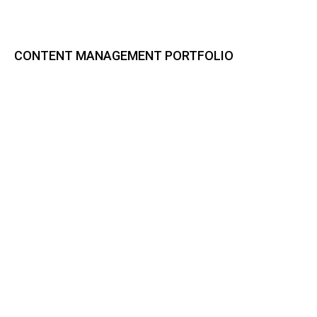
CONTENT MANAGEMENT PORTFOLIO
Bynder DAM
CELUM Content
Sharedien Content Hub
pixx.io
Frontify
Smint.io Portals
Akeneo PIM
novomind iPIM
Codeware
CI HUB
BUSINESS PROCESS MANAGEMENT PORTFOLIO