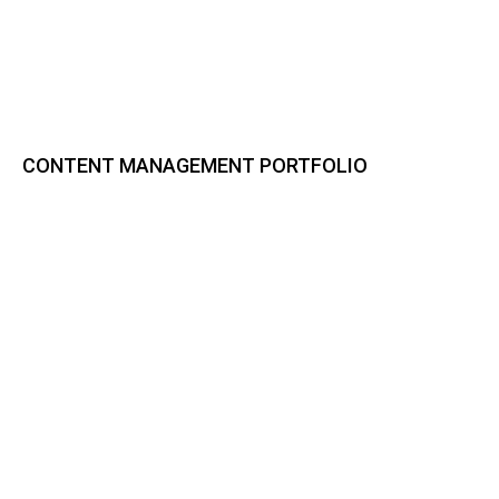
CONTENT MANAGEMENT PORTFOLIO
Bynder DAM
CELUM Content
Sharedien Content Hub
pixx.io
Frontify
Smint.io Portals
Akeneo PIM
novomind iPIM
Codeware
CI HUB