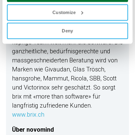
Softwareimplementierungen,
Customize
Integrationen und individuellen
Customizings bis hin zu Hosting, Support
Deny
und Wartung bietet das topmotivierte 14-
köpfige Team weit mehr als Software. Die
ganzheitliche, bedürfnisgerechte und
massgeschneiderten Beratung wird von
Marken wie Givaudan, Glas Trösch,
hansgrohe, Mammut, Ricola, SBB, Scott
und Victorinox sehr geschätzt. So sorgt
brix mit «more than software» für
langfristig zufriedene Kunden.
www.brix.ch
Über novomind