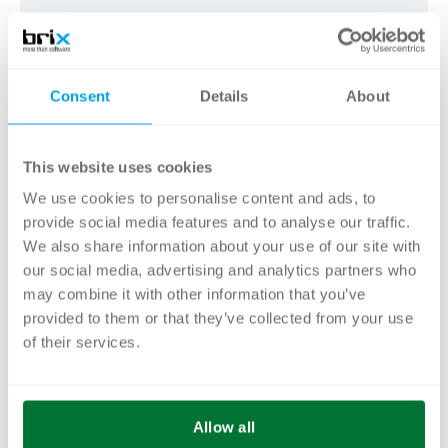
Über brix
Als innovativer IT-Lösungsanbieter der
Consent
Details
About
Schweiz begleitet brix seit über 20 Jahren
Unternehmen jeder Grösse auf dem Weg
der digitalen Transformation. Mit
This website uses cookies
zukunftsorientierten Softwarelösungen in
We use cookies to personalise content and ads, to
provide social media features and to analyse our traffic.
den Bereichen DAM, PIM, BPM und
We also share information about your use of our site with
Publishing werden Geschäftsprozesse
our social media, advertising and analytics partners who
effizienter gestaltet, damit die richtigen
may combine it with other information that you’ve
Informationen zum richtigen Zeitpunkt an
provided to them or that they’ve collected from your use
of their services.
den richtigen Touchpoints verfügbar sind.
Zusammen mit ihrem umfassenden
Dienstleistungsangebot von der Analyse
Allow all
und Projektkonzeption über