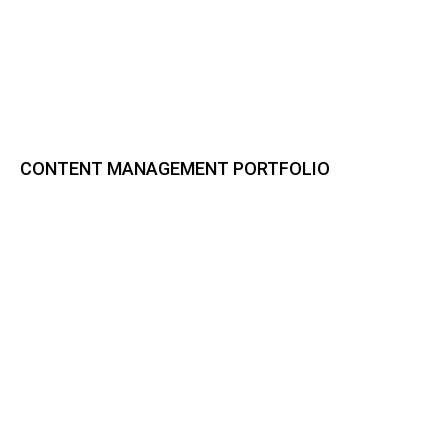
CONTENT MANAGEMENT PORTFOLIO
Bynder DAM
CELUM Content
Sharedien Content Hub
pixx.io
Frontify
Smint.io Portals
Akeneo PIM
novomind iPIM
Codeware
CI HUB