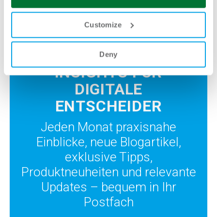
Customize
Deny
INSIGHTS FÜR
DIGITALE
ENTSCHEIDER
Jeden Monat praxisnahe
Einblicke, neue Blogartikel,
exklusive Tipps,
Produktneuheiten und relevante
Updates – bequem in Ihr
Postfach