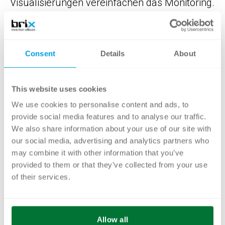
Visualisierungen vereinfachen das Monitoring.
Stärkere und feinere Filtermöglichkeiten zu
laufenden Prozessen unterstützen bei der
Auswertung. Diese lassen sich auch
Consent
Details
About
speichern und anderen Nutzern zur
Verfügung stellen.
This website uses cookies
Sie wollen mehr zum Update erfahren? Oder
We use cookies to personalise content and ads, to
Sie interessieren sich dafür, wie BPM mit der
provide social media features and to analyse our traffic.
We also share information about your use of our site with
Camunda Plattform auch Ihnen helfen kann?
our social media, advertising and analytics partners who
Dann kontaktieren Sie uns unverbindlich.
may combine it with other information that you’ve
provided to them or that they’ve collected from your use
of their services.
Hier Anfrage starten
Allow all