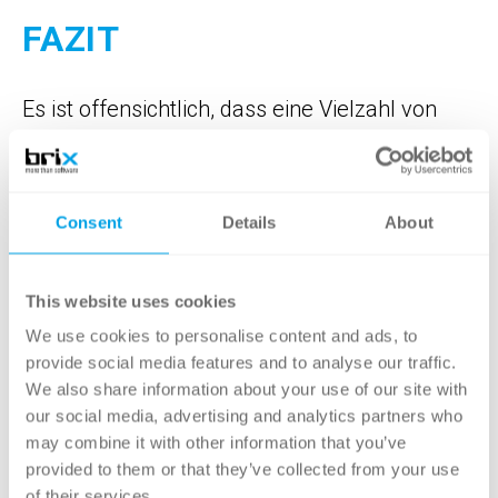
FAZIT
Es ist offensichtlich, dass eine Vielzahl von
Faktoren das Prozessmanagement
beeinflussen kann. Neben den internen
Faktoren wie strategischen
Consent
Details
About
Unternehmenszielen, Organisationsstruktur
und -kultur sowie der Verfügbarkeit von
This website uses cookies
Ressourcen spielen auch externe Einflüsse
We use cookies to personalise content and ads, to
eine bedeutende Rolle. Dazu zählen die
provide social media features and to analyse our traffic.
Marktdynamik, technologischer Fortschritt,
We also share information about your use of our site with
gesetzliche und regulatorische
our social media, advertising and analytics partners who
Anforderungen sowie soziale und ökologische
may combine it with other information that you’ve
provided to them or that they’ve collected from your use
Aspekte. Daher ist es entscheidend, sich
of their services.