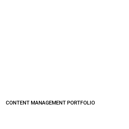
CONTENT MANAGEMENT PORTFOLIO
Bynder DAM
CELUM Content
Sharedien Content Hub