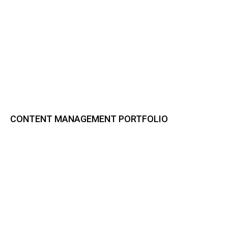
CONTENT MANAGEMENT PORTFOLIO
Bynder DAM
CELUM Content
Sharedien Content Hub
pixx.io
Frontify
Smint.io Portals
Akeneo PIM
novomind iPIM