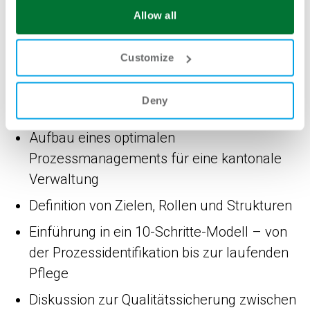
methodisch fundiertes Programm vorgestellt,
Allow all
das den Aufbau eines kantonsweiten
Prozessmanagements aufzeigte.
Customize
Der Workshop vermittelte zentrale Themen
Deny
des Prozessmanagements:
Aufbau eines optimalen
Prozessmanagements für eine kantonale
Verwaltung
Definition von Zielen, Rollen und Strukturen
Einführung in ein 10-Schritte-Modell – von
der Prozessidentifikation bis zur laufenden
Pflege
Diskussion zur Qualitätssicherung zwischen