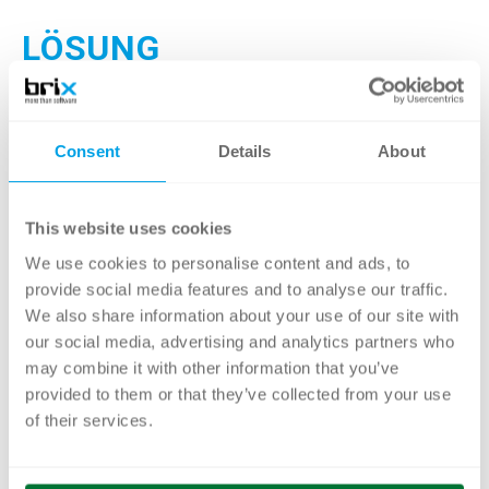
LÖSUNG
brix übernahm die Konzeption, Vorbereitung
und Moderation des Start-Workshops, mit
Consent
Details
About
dem die ProM-Werkstatt offiziell startete. Ziel
war es, den Teilnehmenden ein gemeinsames
This website uses cookies
Verständnis des Prozessmanagements zu
We use cookies to personalise content and ads, to
vermitteln und den Rahmen für die künftige
provide social media features and to analyse our traffic.
Zusammenarbeit zu schaffen.
We also share information about your use of our site with
our social media, advertising and analytics partners who
Im Vorfeld erhob brix die Bedürfnisse,
may combine it with other information that you’ve
provided to them or that they’ve collected from your use
Erfahrungen und Erwartungen der
of their services.
Teilnehmenden, um den Workshop praxisnah
auszurichten. Auf dieser Grundlage wurde ein