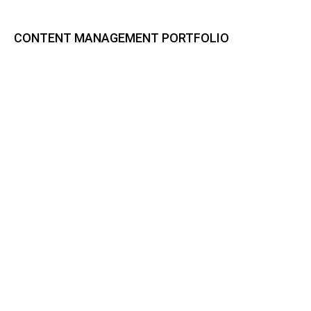
CONTENT MANAGEMENT PORTFOLIO
Bynder DAM
CELUM Content
Sharedien Content Hub
pixx.io
Frontify
Smint.io Portals
Akeneo PIM
novomind iPIM
Codeware
CI HUB
BUSINESS PROCESS MANAGEMENT PORTFOLIO
Prozessdokumentation mit ADONIS