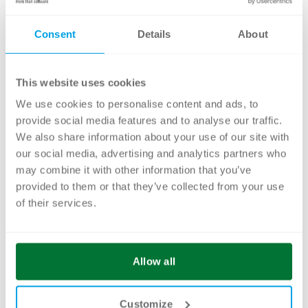
vollständig. Es reduziert den Aufwand für die
Prozess- und Anwendungsentwicklung
Consent
Details
About
erheblich, während individuelle
Anforderungen gezielt dort umgesetzt werden
This website uses cookies
können, wo Standardfunktionen nicht
We use cookies to personalise content and ads, to
ausreichen.
provide social media features and to analyse our traffic.
We also share information about your use of our site with
our social media, advertising and analytics partners who
may combine it with other information that you’ve
provided to them or that they’ve collected from your use
of their services.
MÖCHTEN SIE PROZESSE
MIT LOW-CODE
Allow all
AUTOMATISIEREN?
Customize