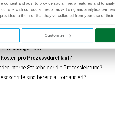
e content and ads, to provide social media features and to analy
dliche Kennzahlen relevant. Der Grundsatz lautet:
 our site with our social media, advertising and analytics partn
und was kontrollierbar ist, kann verbessert werden
 provided to them or that they’ve collected from your use of their
rössen gehören:
Customize
inen Prozess von Anfang bis Ende zu durchlaufen?
r Abweichungen auf?
n Kosten
pro Prozessdurchlauf
?
er interne Stakeholder die Prozessleistung?
essschritte sind bereits automatisiert?