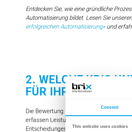
Entdecken Sie, wie eine gründliche Prozes
Automatisierung bildet. Lesen Sie unseren
erfolgreichen Automatisierung»
und erfah
2. WELCHE KPIS U
FÜR IHRE PROZESS
Consent
Die Bewertung von Prozessen basiert ha
erfassen Leistung, Effizienz und Qualität
This website uses cookies
Entscheidungen. Zudem fördern sie Trans