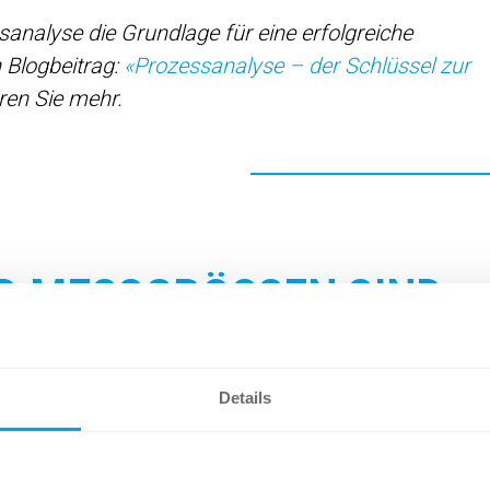
sanalyse die Grundlage für eine erfolgreiche
 Blogbeitrag:
«Prozessanalyse – der Schlüssel zur
ren Sie mehr.
ND MESSGRÖSSEN SIND
E RELEVANT?
Details
uptsächlich auf Kennzahlen und Messgrössen. Sie
, decken Fehler auf und unterstützen fundierte
parenz und kontinuierliche Optimierung. Je nach