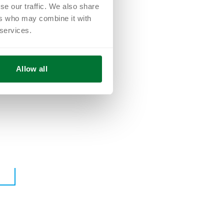
se our traffic. We also share
ers who may combine it with
.
 services.
Allow all