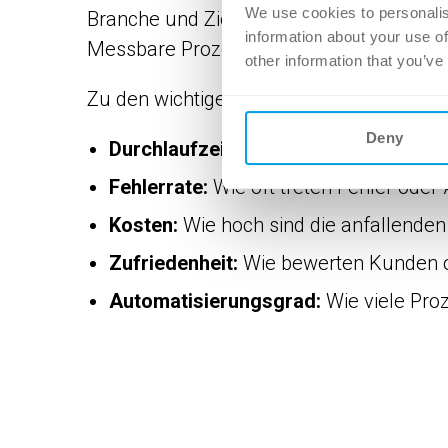
We use cookies to personalis
Branche und Zielsetzung sind unterschie
information about your use of
Messbare Prozesse sind kontrollierbar – 
other information that you’ve
Zu den wichtigen Kennzahlen und Messg
Deny
Durchlaufzeit:
Wie lange dauert es, e
Fehlerrate:
Wie oft treten Fehler ode
Kosten:
Wie hoch sind die anfallende
Zufriedenheit:
Wie bewerten Kunden od
Automatisierungsgrad:
Wie viele Proz