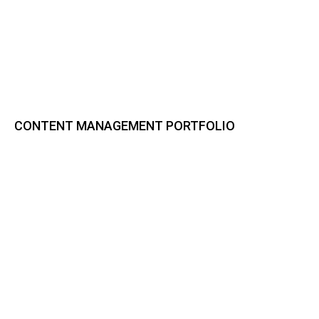
CONTENT MANAGEMENT PORTFOLIO
Bynder DAM
CELUM Content
Sharedien Content Hub
pixx.io
Frontify
Smint.io Portals
Akeneo PIM
novomind iPIM
Codeware
CI HUB