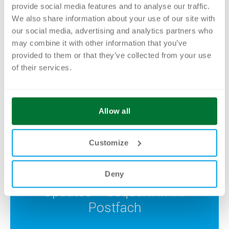
provide social media features and to analyse our traffic.
We also share information about your use of our site with
our social media, advertising and analytics partners who
may combine it with other information that you’ve
provided to them or that they’ve collected from your use
INSIGHTS FÜR
of their services.
DIGITALE
ENTSCHEIDER
Allow all
Jeden Monat praxisnahe
Einblicke, neue Blogartikel,
Customize
exklusive Tipps,
Produktneuheiten und relevante
Deny
Updates – bequem in Ihr
Postfach