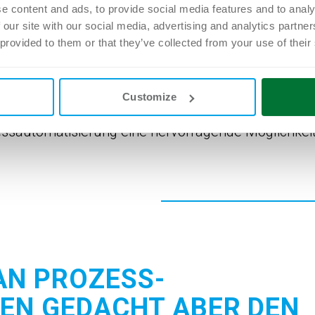
e content and ads, to provide social media features and to analy
 our site with our social media, advertising and analytics partn
 provided to them or that they’ve collected from your use of their
les Werkzeug, um ein Unternehmen voranzubringen.
n können Zeit und Ressourcen gespart und damit d
e genannten Vorteile führen letztendlich zu einem
Customize
ngen schneller und zuverlässiger erbracht werden
essautomatisierung eine hervorragende Möglichkeit
AN PROZESS­
EN GEDACHT ABER DEN