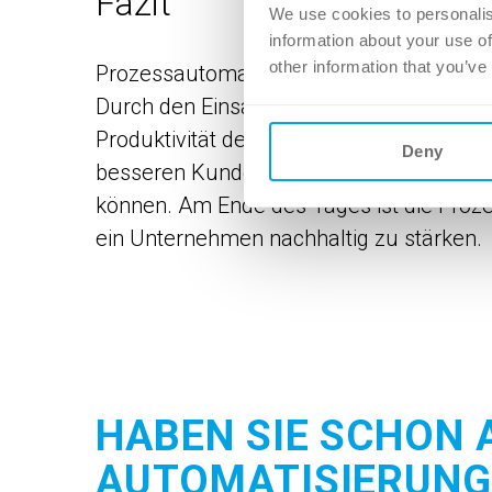
Fazit
We use cookies to personalis
information about your use of
other information that you’ve
Prozessautomatisierung ist ein wertvol
Durch den Einsatz von Automatisierunge
Produktivität deutlich erhöht werden. All
Deny
besseren Kundenservice, da Dienstleistu
können. Am Ende des Tages ist die Proz
ein Unternehmen nachhaltig zu stärken.
HABEN SIE SCHON 
AUTOMATISIERUNG