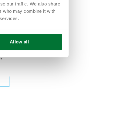
se our traffic. We also share
ers who may combine it with
 services.
ie
Allow all
,