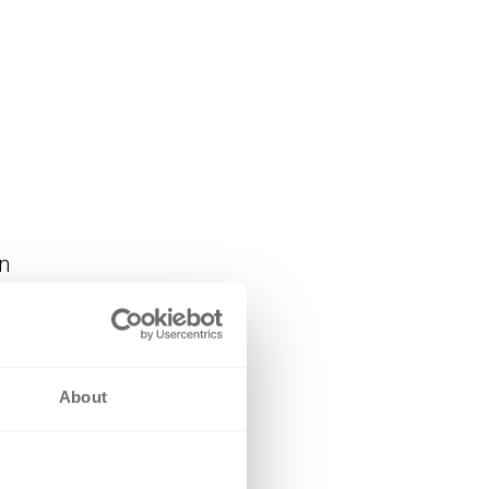
n
About