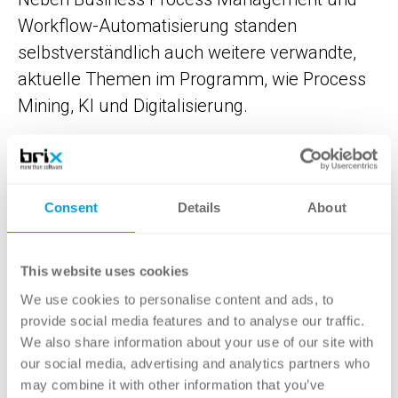
Workflow-Automatisierung standen
selbstverständlich auch weitere verwandte,
aktuelle Themen im Programm, wie Process
Mining, KI und Digitalisierung.
Was nicht fehlen durfte, war natürlich die
AnalyticaNight auf der rbb Dachlounge, wo wir
mit köstlichem Essen, jeder Menge Getränken
Consent
Details
About
und guter Stimmung zusammen als
Community den Tag ausklingen lassen und
This website uses cookies
weiter ganz entspannt networken konnten.
We use cookies to personalise content and ads, to
provide social media features and to analyse our traffic.
Wir bedanken uns für ein weiteres
We also share information about your use of our site with
gelungenes Jahr, und freuen uns bereits auf
our social media, advertising and analytics partners who
die nächste Workflow Analytica am 29. und
may combine it with other information that you’ve